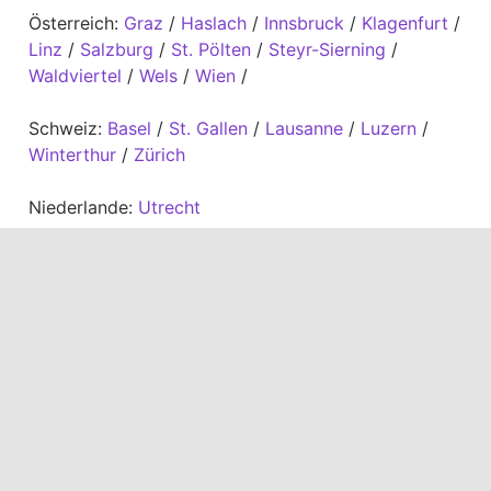
Österreich:
Graz
/
Haslach
/
Innsbruck
/
Klagenfurt
/
Linz
/
Salzburg
/
St. Pölten
/
Steyr-Sierning
/
Waldviertel
/
Wels
/
Wien
/
Schweiz:
Basel
/
St. Gallen
/
Lausanne
/
Luzern
/
Winterthur
/
Zürich
Niederlande:
Utrecht
EXPERTISES
Experts du sommeil près de chez vous
Le simulateur de couchage
Témoignages