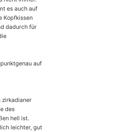
mt es auch auf
he Kopfkissen
nd dadurch für
die
e punktgenau auf
 zirkadianer
ge des
en hell ist.
ich leichter, gut