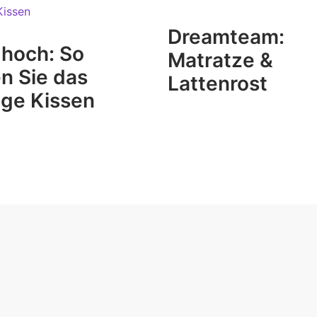
Dreamteam:
 hoch: So
Matratze &
en Sie das
Lattenrost
ige Kissen
TIONS
À PROPOS DE NOUS