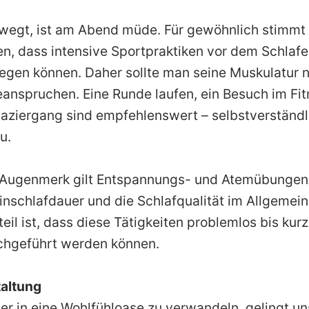
ewegt, ist am Abend müde. Für gewöhnlich stimmt
en, dass intensive Sportpraktiken vor dem Schla
egen können. Daher sollte man seine Muskulatur 
beanspruchen. Eine Runde laufen, ein Besuch im Fi
paziergang sind empfehlenswert – selbstverständlic
u.
 Augenmerk gilt Entspannungs- und Atemübungen,
 Einschlafdauer und die Schlafqualität im Allgemei
teil ist, dass diese Tätigkeiten problemlos bis kur
chgeführt werden können.
taltung
r in eine Wohlfühloase zu verwandeln, gelingt un