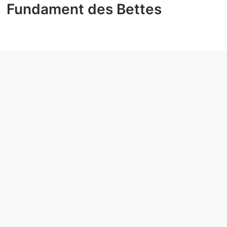
Fundament des Bettes
EXPERTISES
Experts du sommeil près de chez vous
Le simulateur de couchage
Témoignages
PRESTATIONS
Matelas adaptés à votre morphologie
Oreillers ergonomiques