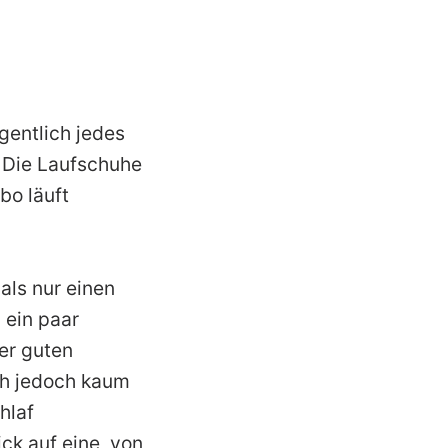
igentlich jedes
? Die Laufschuhe
bo läuft
als nur einen
 ein paar
der guten
ch jedoch kaum
hlaf
ck auf eine, von