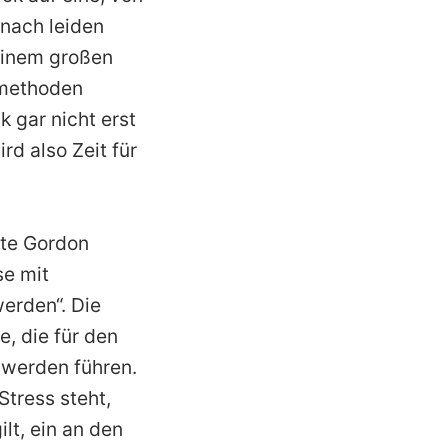
nach leiden
einem großen
smethoden
 gar nicht erst
d also Zeit für
rte Gordon
se mit
erden“. Die
e, die für den
hwerden führen.
tress steht,
lt, ein an den