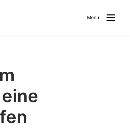
Menü
im
 eine
lfen