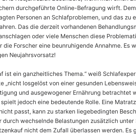
chern durchgeführte Online-Befragung wirft. Dem
ragten Personen an Schlafproblemen, und das zu 
 Jahren. Das die derzeit vorhandenen Behandlung
anschlagen oder viele Menschen diese Problematik
r die Forscher eine beunruhigende Annahme. Es wir
gen Neujahrsvorsatz!
f ist ein ganzheitliches Thema.“ weiß Schlafexpe
te „nicht losgelöst von einer gesunden Lebenswei
ätigung und ausgewogener Ernährung betrachtet w
spielt jedoch eine bedeutende Rolle. Eine Matratz
nicht passt, kann zu starken liegebedingten Besc
 durch wechselnde Belastungen zusätzlich unter S
tzenkauf nicht dem Zufall überlassen werden. Es gi