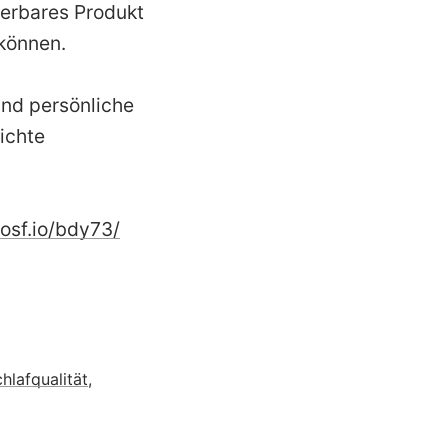
erbares Produkt
 können.
und persönliche
ichte
/osf.io/bdy73/
hlafqualität
,