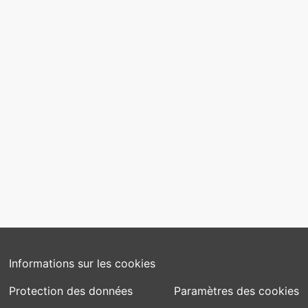
Recherche et développement
Mentions légales
CONTACT
contact@somniteq.ch
SUIVEZ-NOUS
Informations sur les cookies
Protection des données
Paramètres des cookies