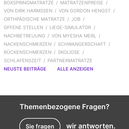
BOXSPRINGMATRATZE
MATRATZENPREISE
VON DIRK HARMSSEN
VON GORDON HENGST
ORTHPÄDISCHE MATRATZE
JOB
OFFENE STELLEN
LIEGE-SIMULATOR
NACHBETREUUNG
VON MYESHA MERL
NACKENSCHMERZEN
SCHWANGERSCHAFT
RÜCKENSCHMERZEN
SKOLIOSE
SCHLAFENSZEIT
PARTNERMATRATZE
NEUSTE BEITRÄGE
ALLE ANZEIGEN
Themenbezogene Fragen?
wir antworten.
Sie fragen