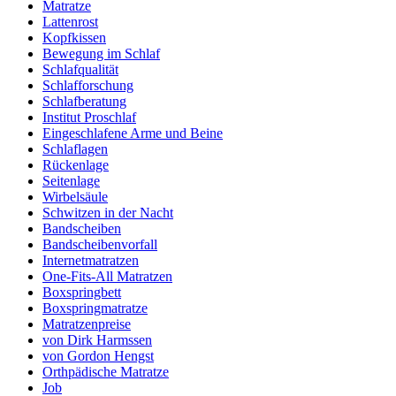
Matratze
Lattenrost
Kopfkissen
Bewegung im Schlaf
Schlafqualität
Schlafforschung
Schlafberatung
Institut Proschlaf
Eingeschlafene Arme und Beine
Schlaflagen
Rückenlage
Seitenlage
Wirbelsäule
Schwitzen in der Nacht
Bandscheiben
Bandscheibenvorfall
Internetmatratzen
One-Fits-All Matratzen
Boxspringbett
Boxspringmatratze
Matratzenpreise
von Dirk Harmssen
von Gordon Hengst
Orthpädische Matratze
Job