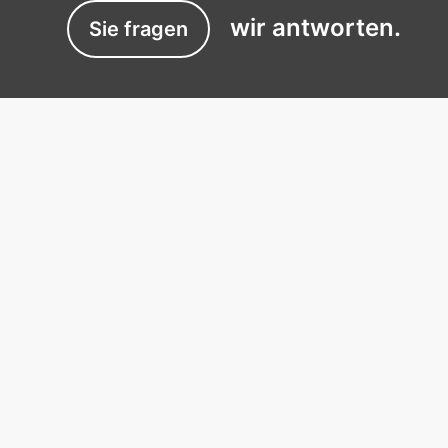
wir antworten.
Sie fragen
EXPERTISES
Experts du sommeil près de chez vous
Le simulateur de couchage
Témoignages
PRESTATIONS
Matelas adaptés à votre morphologie
Oreillers ergonomiques